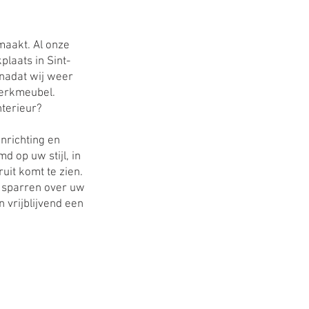
maakt. Al onze
laats in Sint-
nadat wij weer
werkmeubel.
nterieur?
nrichting en
d op uw stijl, in
uit komt te zien.
e sparren over uw
vrijblijvend een