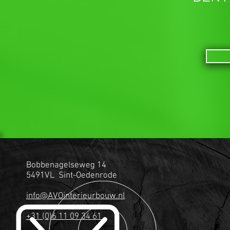
Bobbenagelseweg 14
5491VL Sint-Oedenrode
info@AVOinterieurbouw.nl
+31 (0)6 11 09 34 61