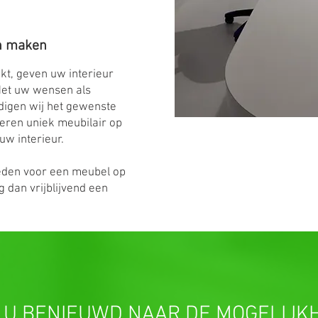
n maken
t, geven uw interieur
 Met uw wensen als
digen wij het gewenste
eren uniek meubilair op
uw interieur.
eden voor een meubel op
g dan vrijblijvend een
 U BENIEUWD NAAR DE MOGELIJK