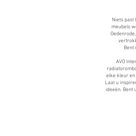
Niets past
meubels wo
Oedenrode,
vertrok
Bent 
AVO Inte
radiatorombou
elke kleur en
Laat u inspir
ideeën. Bent 