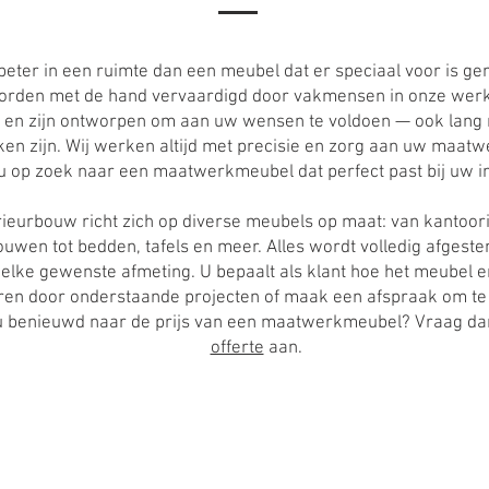
 beter in een ruimte dan een meubel dat er speciaal voor is ge
rden met de hand vervaardigd door vakmensen in onze werkp
 en zijn ontworpen om aan uw wensen te voldoen — ook lang 
ken zijn. Wij werken altijd met precisie en zorg aan uw maat
u op zoek naar een maatwerkmeubel dat perfect past bij uw i
rieurbouw richt zich op diverse meubels op maat: van kantoori
wen tot bedden, tafels en meer. Alles wordt volledig afgestem
 elke gewenste afmeting. U bepaalt als klant hoe het meubel er
eren door onderstaande projecten of maak een afspraak om t
u benieuwd naar de prijs van een maatwerkmeubel? Vraag dan 
offerte
aan.